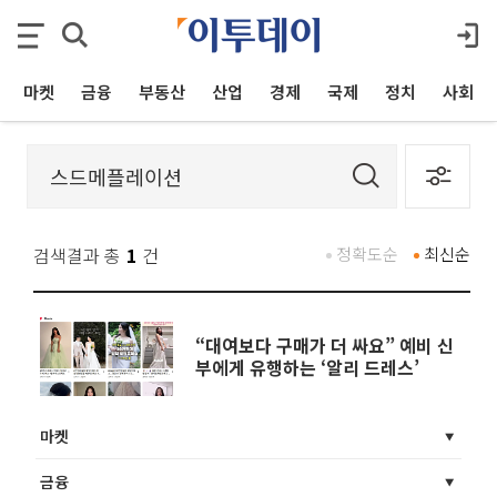
마켓
금융
부동산
산업
경제
국제
정치
사회
검색결과 총
1
건
정확도순
최신순
“대여보다 구매가 더 싸요” 예비 신
부에게 유행하는 ‘알리 드레스’
마켓
금융