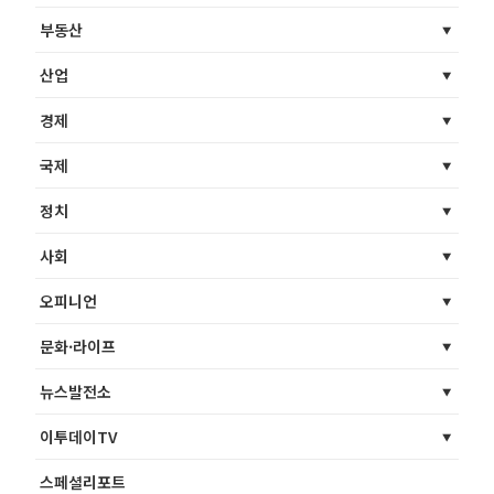
부동산
산업
경제
국제
정치
사회
오피니언
문화·라이프
뉴스발전소
이투데이TV
스페셜리포트