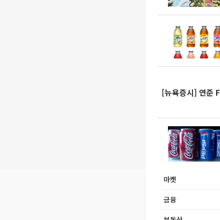
[뉴욕증시] 연준 F
마켓
금융
부동산