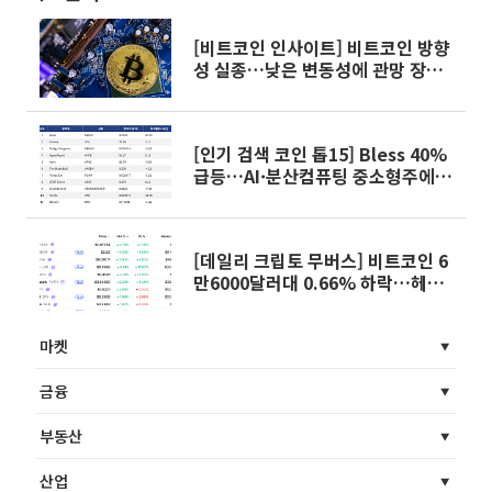
[비트코인 인사이트] 비트코인 방향
성 실종…낮은 변동성에 관망 장세
고착
[인기 검색 코인 톱15] Bless 40%
급등…AI·분산컴퓨팅 중소형주에
관심 확산
[데일리 크립토 무버스] 비트코인 6
만6000달러대 0.66% 하락…헤데
라 4.78% 상승
마켓
금융
부동산
산업