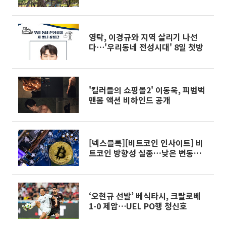
영탁, 이경규와 지역 살리기 나선
다⋯'우리동네 전성시대' 8일 첫방
'킬러들의 쇼핑몰2' 이동욱, 피범벅
맨몸 액션 비하인드 공개
[넥스블록][비트코인 인사이트] 비
트코인 방향성 실종…낮은 변동성에
관망 장세 고착
‘오현규 선발’ 베식타시, 크랄로베
1-0 제압⋯UEL PO행 청신호