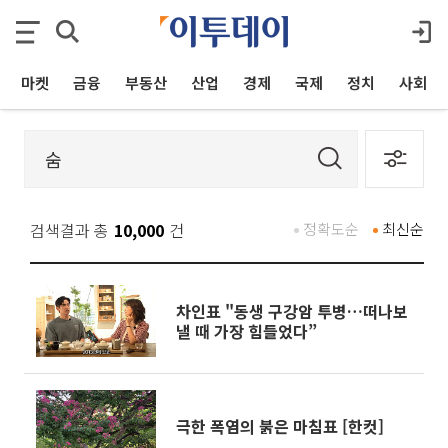
마켓
금융
부동산
산업
경제
국제
정치
사회
검색결과 총
10,000
건
정확도순
최신순
차인표 "동생 구강암 투병…떠나보
낼 때 가장 힘들었다”
극한 폭염의 붉은 마침표 [한컷]