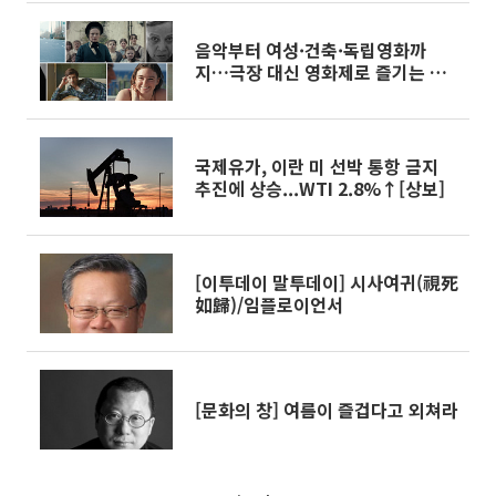
음악부터 여성·건축·독립영화까
지…극장 대신 영화제로 즐기는 스
크린 여행[주말&]
국제유가, 이란 미 선박 통항 금지
추진에 상승...WTI 2.8%↑[상보]
[이투데이 말투데이] 시사여귀(視死
如歸)/임플로이언서
[문화의 창] 여름이 즐겁다고 외쳐라