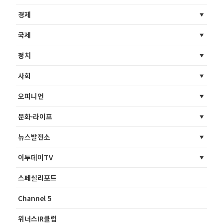
경제
국제
정치
사회
오피니언
문화·라이프
뉴스발전소
이투데이TV
스페셜리포트
Channel 5
위너스IR클럽