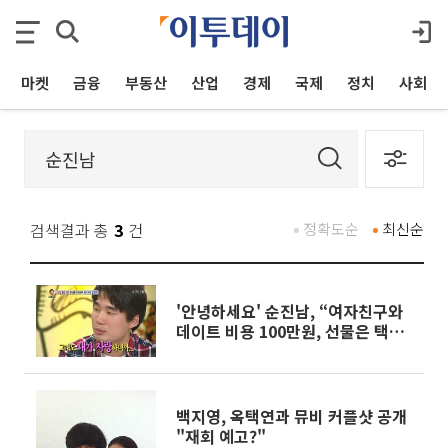
마켓
금융
부동산
산업
경제
국제
정치
사회
검색결과 총
3
건
정확도순
최신순
'안녕하세요' 순진남, “여자친구와
데이트 비용 100만원, 선물은 택배
로”
백지영, 옥택연과 뮤비 커플샷 공개
"재회 예고?"