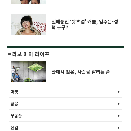
열애중인 ‘왓츠업’ 커플, 임주은-성
혁 누구?
브라보 마이 라이프
산에서 찾은, 사람을 살리는 풀
마켓
금융
부동산
산업