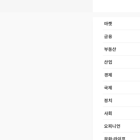
마켓
금융
부동산
산업
경제
국제
정치
사회
오피니언
문화·라이프