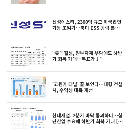
신성에스티, 2300억 규모 미국법인
가동 초읽기…북미 ESS 공략 본격
화
“롯데칠성, 원부자재 부담에도 하반
기 회복 기대…목표가↓”
'고원가 터널' 끝 보인다…대형 건설
사, 수익성 대폭 개선
현대제철, 2분기 바닥 통과하나…첨
단산업 수요에 하반기 회복 기대 [종
합]