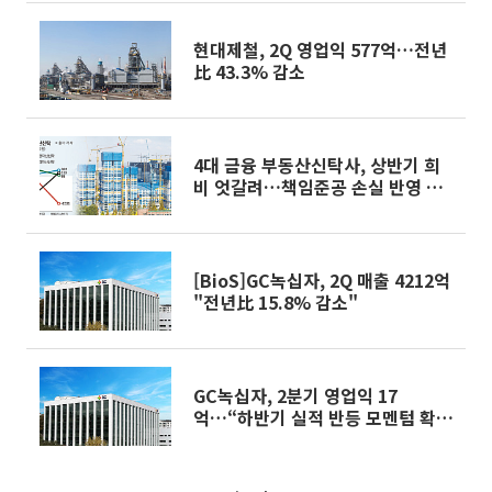
현대제철, 2Q 영업익 577억…전년
比 43.3% 감소
4대 금융 부동산신탁사, 상반기 희
비 엇갈려…책임준공 손실 반영 시
점이 갈랐다
[BioS]GC녹십자, 2Q 매출 4212억
"전년比 15.8% 감소"
GC녹십자, 2분기 영업익 17
억…“하반기 실적 반등 모멘텀 확
고”