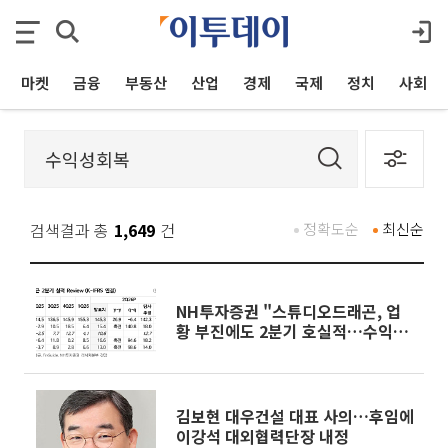
마켓
금융
부동산
산업
경제
국제
정치
사회
검색결과 총
1,649
건
정확도순
최신순
NH투자증권 "스튜디오드래곤, 업
황 부진에도 2분기 호실적…수익성
회복"
김보현 대우건설 대표 사의…후임에
이강석 대외협력단장 내정