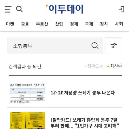
마켓
금융
부동산
산업
경제
국제
정치
사회
검색결과 총
5
건
정확도순
최신순
1ℓ･2ℓ 저용량 쓰레기 봉투 나온다
[짤막카드] 쓰레기 종량제 봉투 7일
부터 판매... "1인가구 시대 고려해"