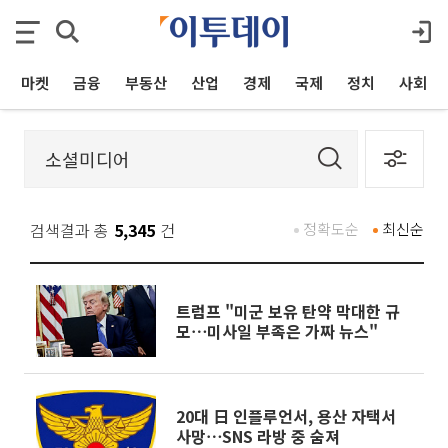
마켓
금융
부동산
산업
경제
국제
정치
사회
검색결과 총
5,345
건
정확도순
최신순
트럼프 "미군 보유 탄약 막대한 규
모⋯미사일 부족은 가짜 뉴스"
20대 日 인플루언서, 용산 자택서
사망⋯SNS 라방 중 숨져