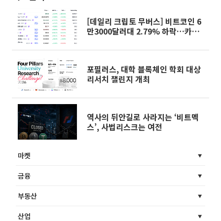
[데일리 크립토 무버스] 비트코인 6
만3000달러대 2.79% 하락…카이
토 9.21% 상승
포필러스, 대학 블록체인 학회 대상
리서치 챌린지 개최
역사의 뒤안길로 사라지는 ‘비트멕
스’, 사법리스크는 여전
마켓
금융
부동산
산업