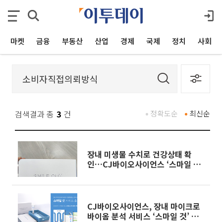
마켓
금융
부동산
산업
경제
국제
정치
사회
검색결과 총
3
건
정확도순
최신순
장내 미생물 수치로 건강상태 확
인…CJ바이오사이언스 ‘스마일 것’
[써보니]
CJ바이오사이언스, 장내 마이크로
바이옴 분석 서비스 ‘스마일 것’ 론