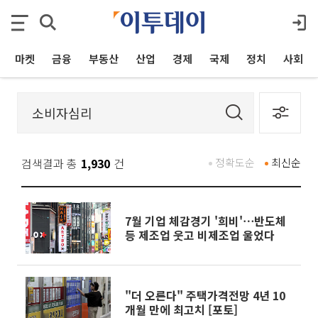
마켓
금융
부동산
산업
경제
국제
정치
사회
검색결과 총
1,930
건
정확도순
최신순
7월 기업 체감경기 '희비'⋯반도체
등 제조업 웃고 비제조업 울었다
"더 오른다" 주택가격전망 4년 10
개월 만에 최고치 [포토]