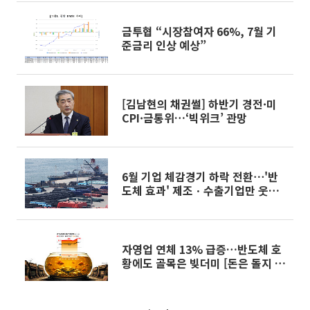
금투협 “시장참여자 66%, 7월 기
준금리 인상 예상”
[김남현의 채권썰] 하반기 경전·미
CPI·금통위…‘빅위크’ 관망
6월 기업 체감경기 하락 전환⋯'반
도체 효과' 제조ㆍ수출기업만 웃었
다
자영업 연체 13% 급증…반도체 호
황에도 골목은 빚더미 [돈은 돌지 않
았다]