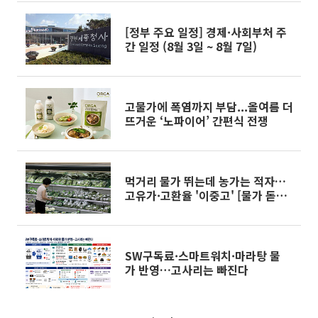
[정부 주요 일정] 경제·사회부처 주
간 일정 (8월 3일 ~ 8월 7일)
고물가에 폭염까지 부담...올여름 더
뜨거운 ‘노파이어’ 간편식 전쟁
먹거리 물가 뛰는데 농가는 적자…
고유가·고환율 '이중고' [물가 돋보
기]
SW구독료·스마트워치·마라탕 물
가 반영…고사리는 빠진다