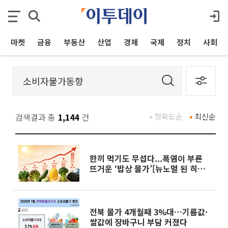
마켓
금융
부동산
산업
경제
국제
정치
사회
검색결과 총
1,144
건
정확도순
최신순
한끼 먹기도 무섭다...폭염이 부른
뜨거운 ‘밥상 물가’[뉴노멀 된 히트
플레이션]
전북 물가 4개월째 3%대…기름값·
쌀값에 장바구니 부담 커졌다