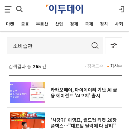
마켓
금융
부동산
산업
경제
국제
정치
사회
검색결과 총
265
건
정확도순
최신순
카카오페이, 마이데이터 기반 AI 금
융 에이전트 ‘AI코치’ 출시
'사당귀' 이영표, 월드컵 티켓 20장
플렉스⋯"대표팀 탈락에 다 날려"