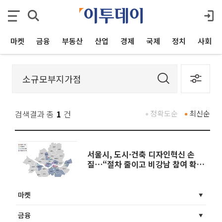
마켓
금융
부동산
산업
경제
국제
정치
사회
검색결과 총
1
건
정확도순
최신순
서울시, 도시·건축 디자인혁신 손
질⋯“절차 줄이고 비강남 참여 확
대”
마켓
금융