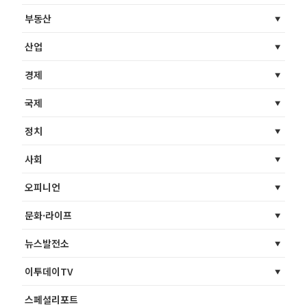
부동산
산업
경제
국제
정치
사회
오피니언
문화·라이프
뉴스발전소
이투데이TV
스페셜리포트