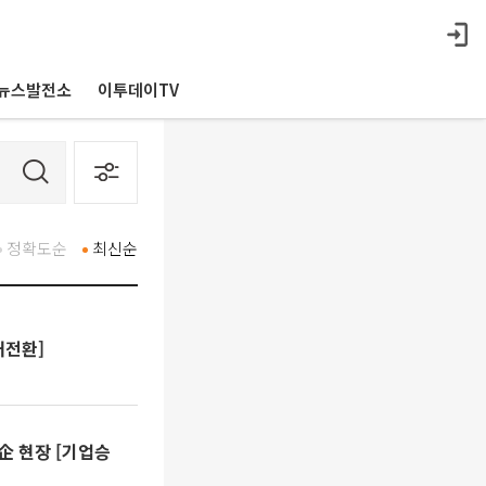
뉴스발전소
이투데이TV
정확도순
최신순
대전환]
企 현장 [기업승