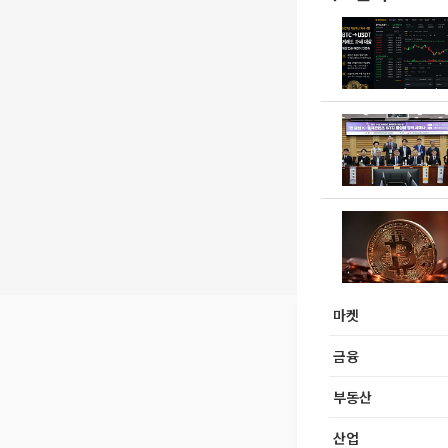
마켓
금융
부동산
산업