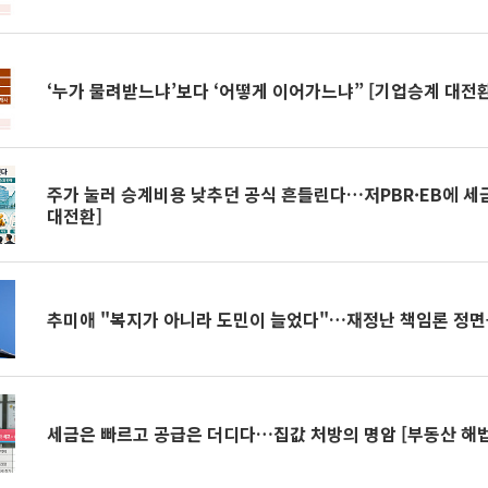
‘누가 물려받느냐’보다 ‘어떻게 이어가느냐” [기업승계 대전환
주가 눌러 승계비용 낮추던 공식 흔들린다…저PBR·EB에 세
대전환]
추미애 "복지가 아니라 도민이 늘었다"…재정난 책임론 정
세금은 빠르고 공급은 더디다…집값 처방의 명암 [부동산 해법