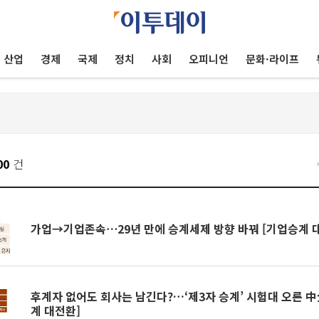
산업
경제
국제
정치
사회
오피니언
문화·라이프
00
건
가업→기업존속⋯29년 만에 승계세제 방향 바꿔 [기업승계 
후계자 없어도 회사는 남긴다?…‘제3자 승계’ 시험대 오른 中
계 대전환]