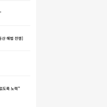
”
동산 해법 전쟁]
편없도록 노력"