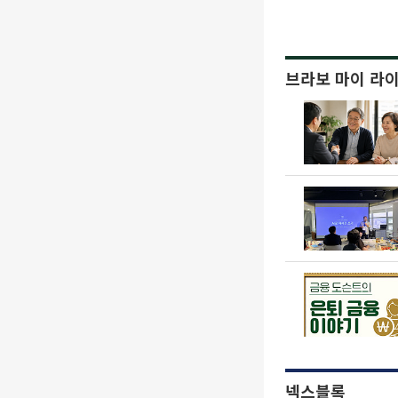
브라보 마이 라
넥스블록