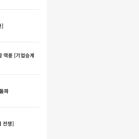
]
금 역풍 [기업승계
면돌파
 전쟁]