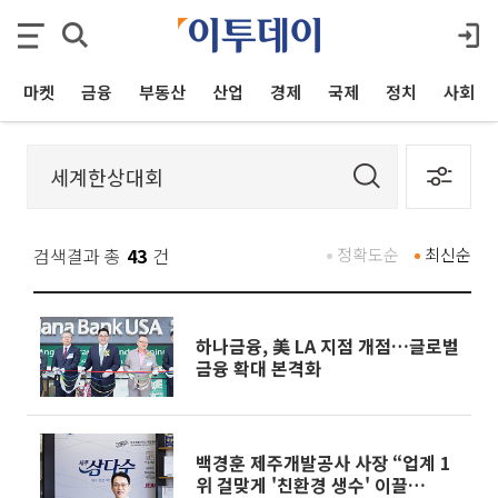
마켓
금융
부동산
산업
경제
국제
정치
사회
검색결과 총
43
건
정확도순
최신순
하나금융, 美 LA 지점 개점…글로벌
금융 확대 본격화
백경훈 제주개발공사 사장 “업계 1
위 걸맞게 '친환경 생수' 이끌