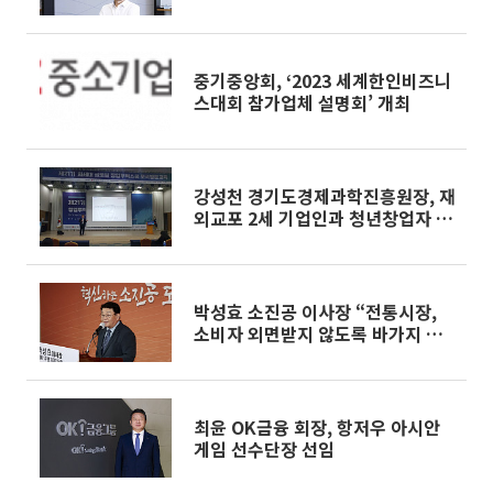
것”[이슈&인물]
중기중앙회, ‘2023 세계한인비즈니
스대회 참가업체 설명회’ 개최
강성천 경기도경제과학진흥원장, 재
외교포 2세 기업인과 청년창업자 특
강
박성효 소진공 이사장 “전통시장,
소비자 외면받지 않도록 바가지 교
육ㆍ단속”
최윤 OK금융 회장, 항저우 아시안
게임 선수단장 선임