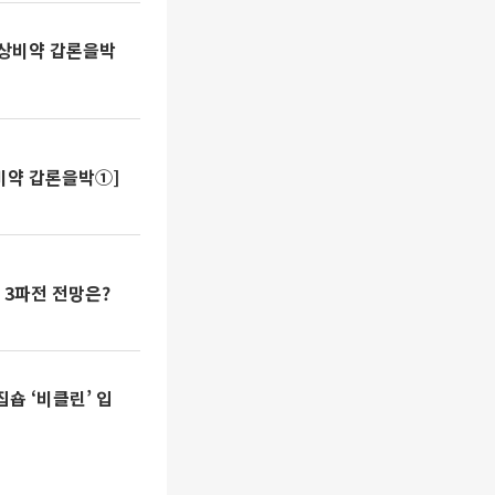
전상비약 갑론을박
상비약 갑론을박①]
B 3파전 전망은?
숍 ‘비클린’ 입