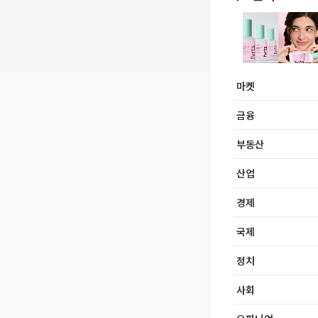
마켓
금융
부동산
산업
경제
국제
정치
사회