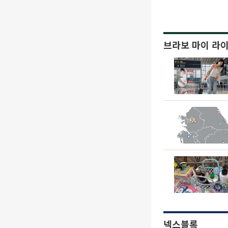
브라보 마이 라
넥스블록