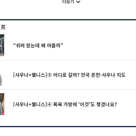
더보기
이프
“쉬러 왔는데 왜 아플까”
[사우나+웰니스]⑤ 어디로 갈까? 전국 온천·사우나 지도
[사우나+웰니스]④ 목욕 가방에 ‘이것’도 챙겼나요?