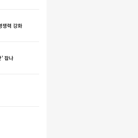
경쟁력 강화
맛’ 잡나