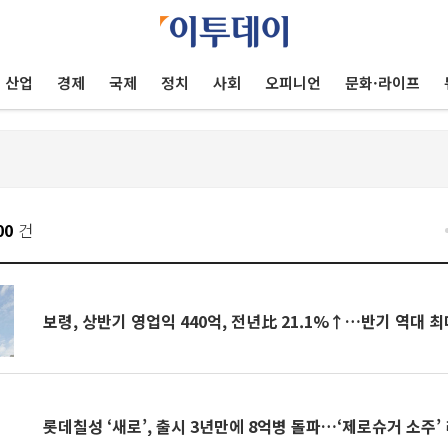
산업
경제
국제
정치
사회
오피니언
문화·라이프
00
건
보령, 상반기 영업익 440억, 전년比 21.1%↑…반기 역대 최
롯데칠성 ‘새로’, 출시 3년만에 8억병 돌파…‘제로슈거 소주’