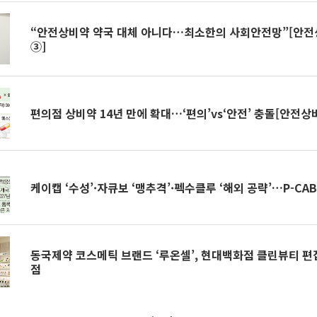
“안전상비약 약국 대체 아니다…최소한의 사회안전망”[안
③]
편의점 상비약 14년 만에 확대…‘편의’vs‘안전’ 충돌[안전
케이캡 ‘수성’·자큐보 ‘맹추격’·펙수클루 ‘해외 공략’…P-CA
동국제약 코스메틱 브랜드 ‘루온셀’, 현대백화점 클린뷰티 편집
점