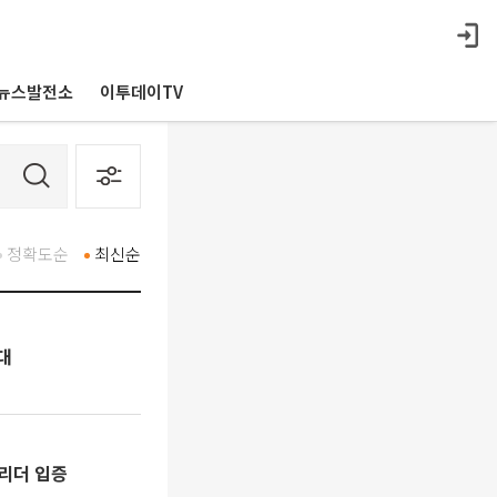
뉴스발전소
이투데이TV
정확도순
최신순
대
 리더 입증