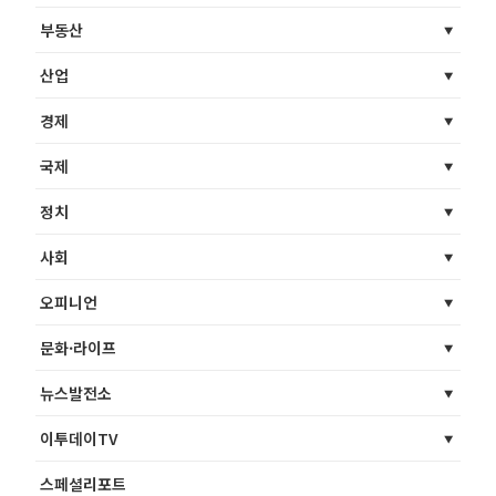
부동산
산업
경제
국제
정치
사회
오피니언
문화·라이프
뉴스발전소
이투데이TV
스페셜리포트