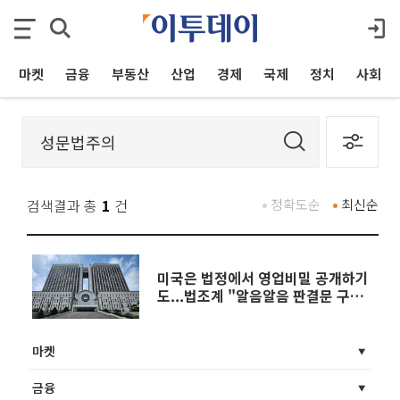
마켓
금융
부동산
산업
경제
국제
정치
사회
검색결과 총
1
건
정확도순
최신순
미국은 법정에서 영업비밀 공개하기
도...법조계 "알음알음 판결문 구하
는 문화 없애야" [닫힌 판결문 ③]
마켓
금융