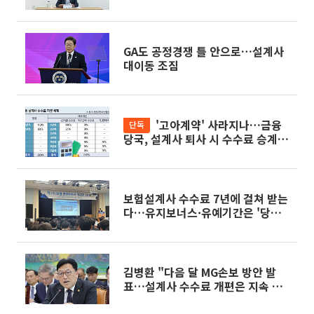
화
GA도 공정경쟁 틀 안으로…설계사
대이동 조짐
'고아계약' 사라지나…금융
단독
당국, 설계사 퇴사 시 수수료 승계
검토
보험설계사 수수료 7년에 걸쳐 받는
다…유지보너스·유예기간은 '당근
책'
김병환 "다음 달 MG손보 방안 발
표…설계사 수수료 개편은 지속 대
화"