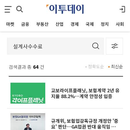
마켓
금융
부동산
산업
경제
국제
정치
사회
검색결과 총
64
건
정확도순
최신순
교보라이프플래닛, 보험계약 2년 유
지율 88.2%…계약 안정성 입증
규개위, 보험업감독규정 개정안 '중
요' 판단…GA업권 반대 움직임 본격