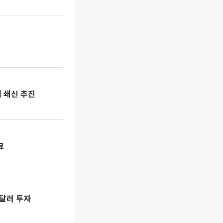
 쇄신 추진
료
 달러 투자