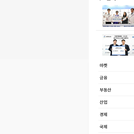
마켓
금융
부동산
산업
경제
국제