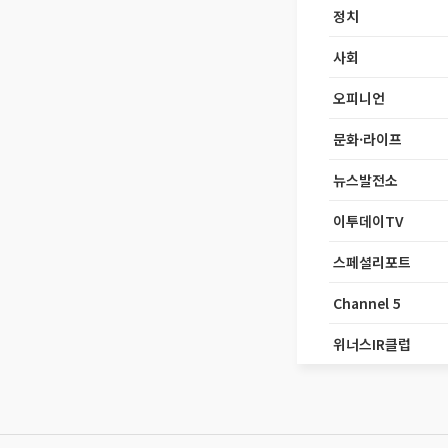
정치
사회
오피니언
문화·라이프
뉴스발전소
이투데이TV
스페셜리포트
Channel 5
위너스IR클럽