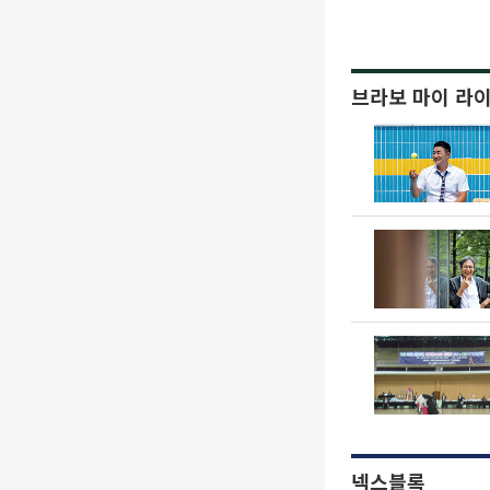
브라보 마이 라
넥스블록