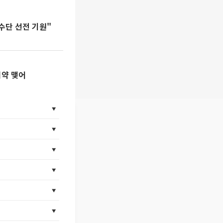
수단 선전 기원"
협약 맺어