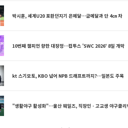
박시훈, 세계U20 포환던지기 은메달…금메달과 단 4㎝ 차
10번째 챔피언 향한 대장정⋯컴투스 'SWC 2026' 8일 개막
kt 스기모토, KBO 넘어 NPB 드래프트까지?⋯일본도 주목
"생활야구 활성화"⋯울산 웨일즈, 직장인ㆍ고교생 야구클리