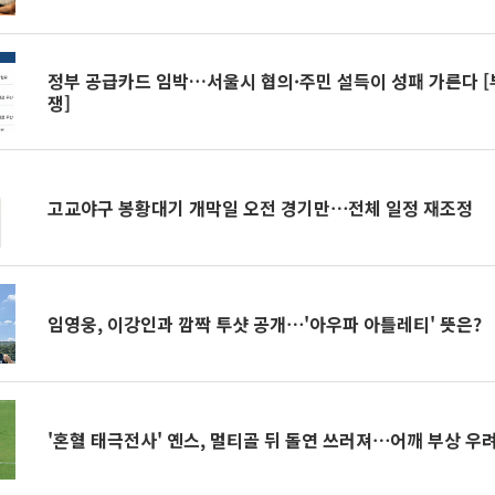
정부 공급카드 임박…서울시 협의·주민 설득이 성패 가른다 [
쟁]
고교야구 봉황대기 개막일 오전 경기만⋯전체 일정 재조정
임영웅, 이강인과 깜짝 투샷 공개⋯'아우파 아틀레티' 뜻은?
'혼혈 태극전사' 옌스, 멀티골 뒤 돌연 쓰러져⋯어깨 부상 우