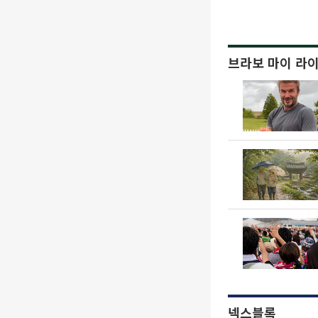
브라보 마이 라
넥스블록