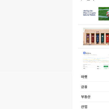
마켓
금융
부동산
산업