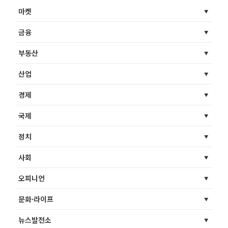
마켓
금융
부동산
산업
경제
국제
정치
사회
오피니언
문화·라이프
뉴스발전소