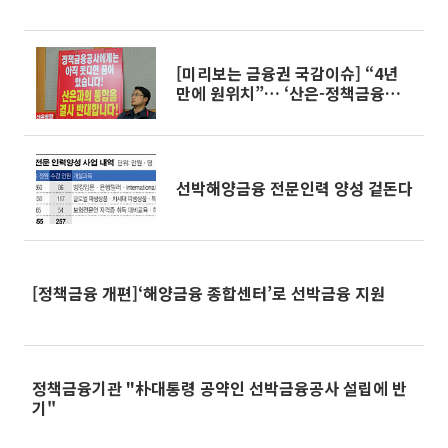
[미리보는 금융권 국감이슈] “4년
만에 원위치”… ‘산은-정책금융公
통합’ 후폭풍 거셀 듯
선박해양금융 전문인력 양성 겉돈다
[정책금융 개편]‘해양금융 종합센터’로 선박금융 지원
정책금융기관 "朴대통령 공약인 선박금융공사 설립에 반
기"