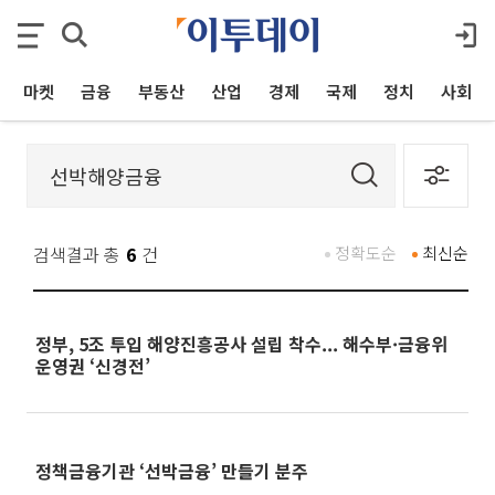
마켓
금융
부동산
산업
경제
국제
정치
사회
검색결과 총
6
건
정확도순
최신순
정부, 5조 투입 해양진흥공사 설립 착수... 해수부·금융위
운영권 ‘신경전’
정책금융기관 ‘선박금융’ 만들기 분주