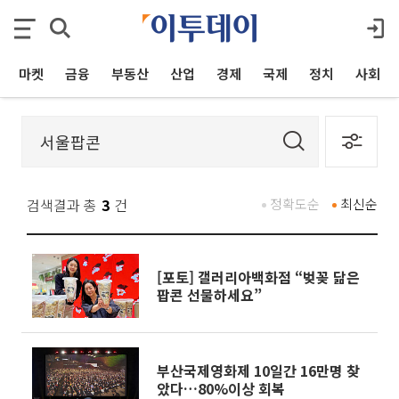
마켓
금융
부동산
산업
경제
국제
정치
사회
검색결과 총
3
건
정확도순
최신순
[포토] 갤러리아백화점 “벚꽂 닮은
팝콘 선물하세요”
부산국제영화제 10일간 16만명 찾
았다…80%이상 회복