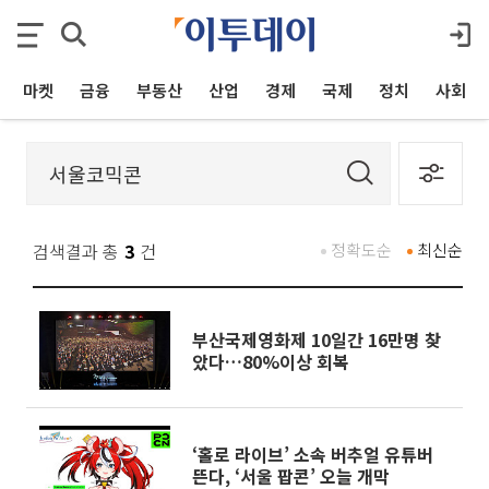
마켓
금융
부동산
산업
경제
국제
정치
사회
검색결과 총
3
건
정확도순
최신순
부산국제영화제 10일간 16만명 찾
았다…80%이상 회복
‘홀로 라이브’ 소속 버추얼 유튜버
뜬다, ‘서울 팝콘’ 오늘 개막