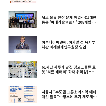
AI로 물류 현장 문제 해결⋯CJ대한
통운 '미래기술챌린지' 208개팀 몰
렸다
이투데이피엔씨, 이기일 전 복지부
차관 미래설계연구원장 영입
61시간 사투가 남긴 경고...물류 로
봇 ‘리튬 배터리’ 화재 취약성[스마
트 물류의 그늘]
서울시 "수도권 교통소외지역 예타
개선 필요"⋯정부에 추가 제도개선
건의