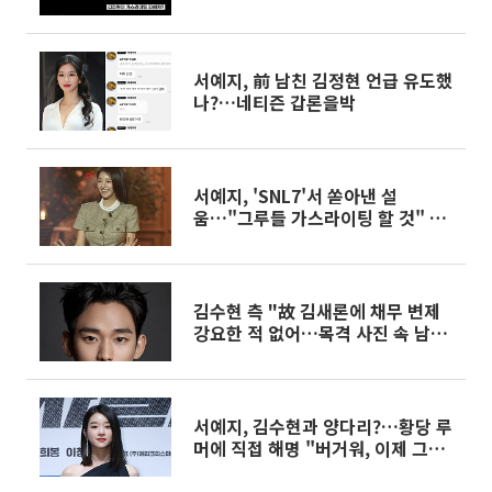
일처럼 살아"
서예지, 前 남친 김정현 언급 유도했
나?…네티즌 갑론을박
서예지, 'SNL7'서 쏟아낸 설
움…"그루들 가스라이팅 할 것" 정
면돌파
김수현 측 "故 김새론에 채무 변제
강요한 적 없어…목격 사진 속 남성
은 타인"
서예지, 김수현과 양다리?…황당 루
머에 직접 해명 "버거워, 이제 그만
해"