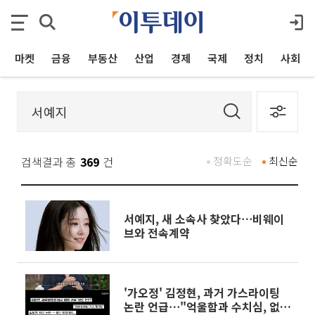
마켓
금융
부동산
산업
경제
국제
정치
사회
검색결과 총
369
건
정확도순
최신순
서예지, 새 소속사 찾았다⋯비웨이
브와 전속계약
'가오정' 김정현, 과거 가스라이팅
논란 언급⋯"억울함과 수치심, 없던