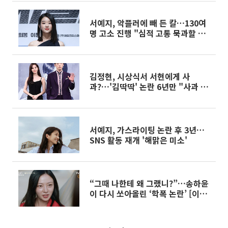
서예지, 악플러에 빼 든 칼…130여
명 고소 진행 "심적 고통 묵과할 수
없어"
김정현, 시상식서 서현에게 사
과?…'김딱딱' 논란 6년만 "사과 맞
지만 대상 둔 건 아냐"
서예지, 가스라이팅 논란 후 3년…
SNS 활동 재개 '해맑은 미소'
“그때 나한테 왜 그랬니?”…송하윤
이 다시 쏘아올린 ‘학폭 논란’ [이슈
크래커]