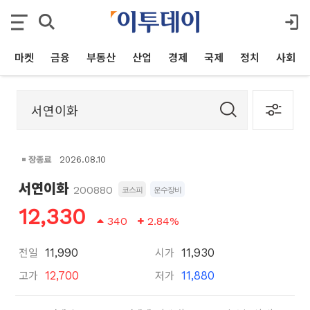
마켓
금융
부동산
산업
경제
국제
정치
사회
장종료
2026.08.10
서연이화
200880
코스피
운수장비
12,330
340
2.84%
전일
시가
11,990
11,930
고가
저가
12,700
11,880