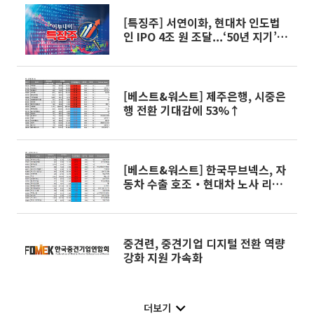
[특징주] 서연이화, 현대차 인도법
인 IPO 4조 원 조달...‘50년 지기’ 협
력사 부각
[베스트&워스트] 제주은행, 시중은
행 전환 기대감에 53%↑
[베스트&워스트] 한국무브넥스, 자
동차 수출 호조‧현대차 노사 리스
크 해소에 46%↑
중견련, 중견기업 디지털 전환 역량
강화 지원 가속화
더보기