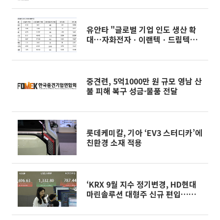
유안타 "글로벌 기업 인도 생산 확
대…자화전자ㆍ이랜텍ㆍ드림텍ㆍ
서연이화ㆍ화신ㆍ우수AMS 등 주
목"
중견련, 5억1000만 원 규모 영남 산
불 피해 복구 성금·물품 전달
롯데케미칼, 기아 ‘EV3 스터디카’에
친환경 소재 적용
‘KRX 9월 지수 정기변경, HD현대
마린솔루션 대형주 신규 편입…삼양
식품 포함’