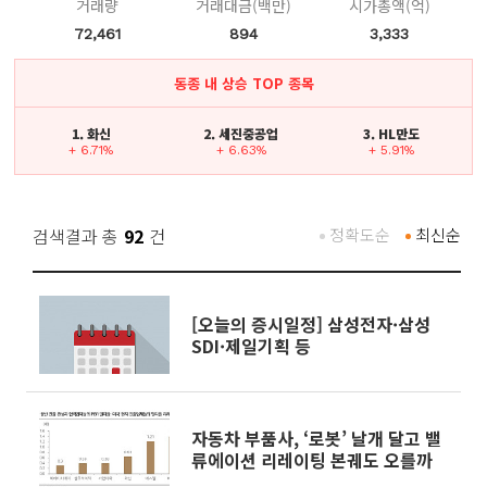
거래량
거래대금(백만)
시가총액(억)
72,461
894
3,333
동종 내 상승 TOP 종목
1. 화신
2. 세진중공업
3. HL만도
+ 6.71%
+ 6.63%
+ 5.91%
검색결과 총
92
건
정확도순
최신순
[오늘의 증시일정] 삼성전자·삼성
SDI·제일기획 등
자동차 부품사, ‘로봇’ 날개 달고 밸
류에이션 리레이팅 본궤도 오를까