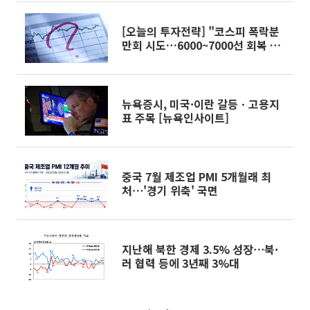
[오늘의 투자전략] "코스피 폭락분
만회 시도…6000~7000선 회복 관
건"
뉴욕증시, 미국·이란 갈등ㆍ고용지
표 주목 [뉴욕인사이트]
중국 7월 제조업 PMI 5개월래 최
처⋯'경기 위축' 국면
지난해 북한 경제 3.5% 성장⋯북·
러 협력 등에 3년째 3%대