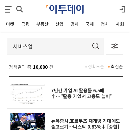
마켓
금융
부동산
산업
경제
국제
정치
사회
검색결과 총
10,000
건
정확도순
최신순
7년간 기업 AI 활용률 6.5배
↑⋯"활용 기업서 고용도 늘어"
뉴욕증시,호르무즈 재개방 기대에도
숨고르기…나스닥 0.83%↓ [종합]