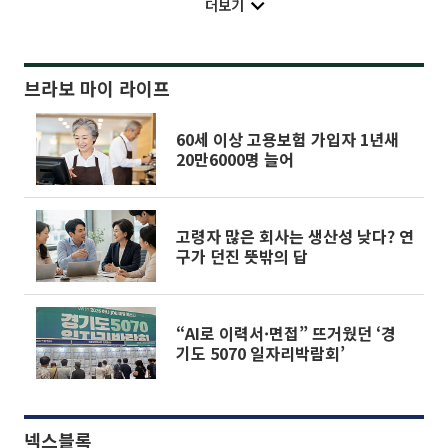
더보기
브라보 마이 라이프
60세 이상 고용보험 가입자 1년새
20만6000명 늘어
고령자 많은 회사는 생산성 낮다? 연
구가 던진 뜻밖의 답
“AI로 이력서·면접” 뜨거웠던 ‘경
기도 5070 일자리박람회’
넥스블록