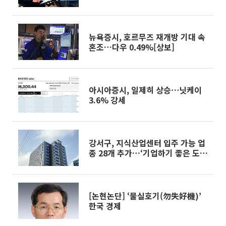
뉴욕증시, 호르무즈 재개방 기대 속
혼조…다우 0.49%[상보]
아시아증시, 일제히 상승⋯닛케이
3.6% 강세
강서구, 지식산업센터 입주 가능 업
종 28개 추가…‘기업하기 좋은 도
시’ 속도 낸다
[논현논단] ‘물실호기(勿失好機)’
한국 경제