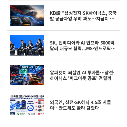
KB證 “삼성전자·SK하이닉스, 중국
발 공급과잉 우려 과도…지금이 매
수 적기”
SK, 엔비디아와 AI 인프라 5000억
달러 대규모 협력...MS·앤트로픽도
동맹
알파벳이 되살린 AI 투자론…삼전·
하이닉스 ‘피크아웃 공포’ 걷힐까
외국인, 삼전·SK하닉 4.5조 사들
여…반도체도 골라 담았다