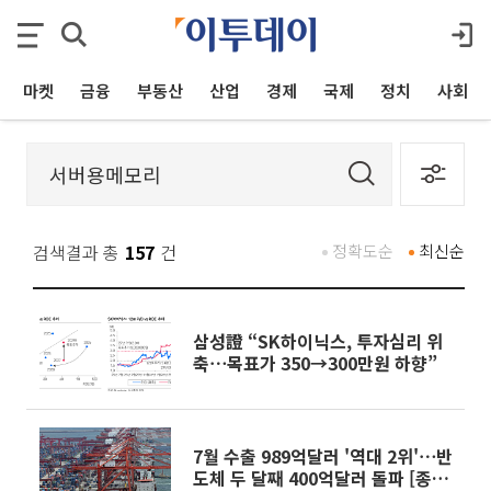
마켓
금융
부동산
산업
경제
국제
정치
사회
검색결과 총
157
건
정확도순
최신순
삼성證 “SK하이닉스, 투자심리 위
축⋯목표가 350→300만원 하향”
7월 수출 989억달러 '역대 2위'⋯반
도체 두 달째 400억달러 돌파 [종