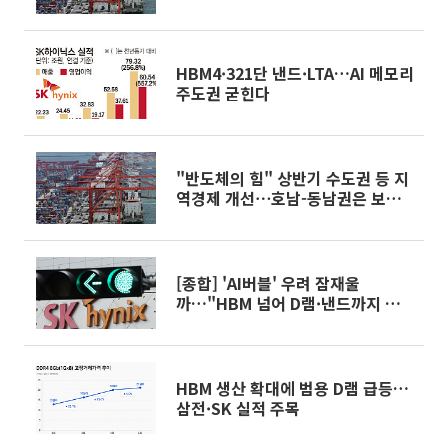
합]
HBM4·321단 낸드·LTA…AI 메모리
주도권 굳힌다
"반도체의 힘" 상반기 수도권 등 지
역경제 개선⋯호남-동남권은 보합
[한은 골든북]
[종합] 'AI버블' 우려 잠재울
까…"HBM 넘어 D램·낸드까지 훈
풍"
HBM 생산 확대에 범용 D램 급등…
삼전·SK 실적 주목