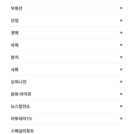
부동산
산업
경제
국제
정치
사회
오피니언
문화·라이프
뉴스발전소
이투데이TV
스페셜리포트