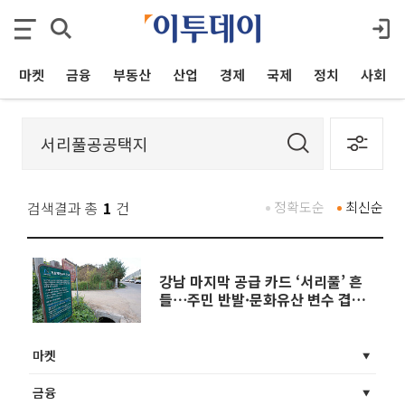
마켓
금융
부동산
산업
경제
국제
정치
사회
검색결과 총
1
건
정확도순
최신순
강남 마지막 공급 카드 ‘서리풀’ 흔
들⋯주민 반발·문화유산 변수 겹쳤
다
마켓
금융