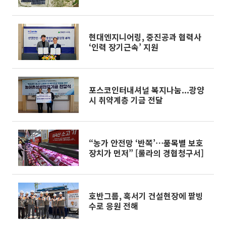
현대엔지니어링, 중진공과 협력사
‘인력 장기근속’ 지원
포스코인터내셔널 복지나눔...광양
시 취약계층 기금 전달
“농가 안전망 ‘반쪽’⋯품목별 보호
장치가 먼저” [룰라의 경협청구서]
호반그룹, 혹서기 건설현장에 팥빙
수로 응원 전해