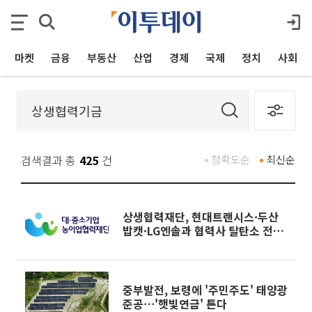
마켓
금융
부동산
산업
경제
국제
정치
사회
검색결과 총
425
건
정확도순
최신순
상생협력재단, 현대트랜시스·두산
밥캣·LG엔솔과 협력사 탈탄소 전환
지원
중부발전, 보령에 '주민주도' 태양광
준공⋯'햇빛연금' 튼다