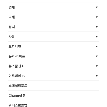
경제
국제
정치
사회
오피니언
문화·라이프
뉴스발전소
이투데이TV
스페셜리포트
Channel 5
위너스IR클럽