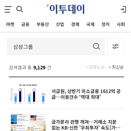
마켓
금융
부동산
산업
경제
국제
정치
사회
검색결과 총
9,129
건
정확도순
최신순
서금원, 상반기 미소금융 1612억 공
급…이용건수 ‘역대 최대’
금가분리 관행 깨져…거래소 지분
없는 KB·신한 '우회투자' 속도[가상