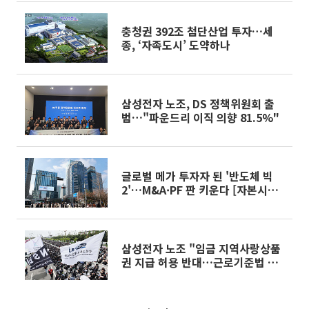
충청권 392조 첨단산업 투자…세
종, ‘자족도시’ 도약하나
삼성전자 노조, DS 정책위원회 출
범…"파운드리 이직 의향 81.5%"
글로벌 메가 투자자 된 '반도체 빅
2'…M&A·PF 판 키운다 [자본시장
'큰 손' 떠오른 삼전닉스]②
삼성전자 노조 "임금 지역사랑상품
권 지급 허용 반대…근로기준법 개
정안 철회해야"