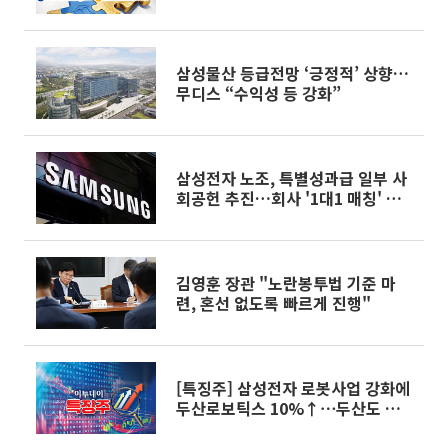
자산 경쟁 Next 라운드]①
삼성물산 등급전망 ‘긍정적’ 상향…
무디스 “수익성 등 강화”
삼성전자 노조, 특별성과급 일부 사
회공헌 추진…회사 '1대1 매칭' 검
토
김영훈 장관 "노란봉투법 기준 마
련, 혼선 없도록 빠르게 진행"
[특징주] 삼성전자 로봇사업 강화에
두산로보틱스 10%↑⋯두산도 급
등