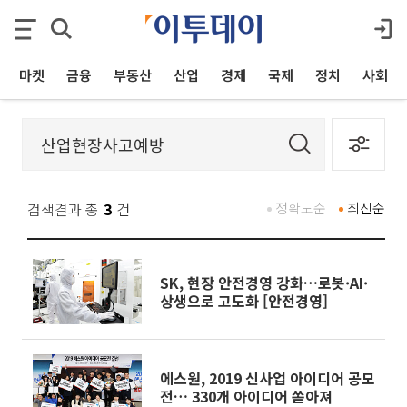
마켓
금융
부동산
산업
경제
국제
정치
사회
검색결과 총
3
건
정확도순
최신순
SK, 현장 안전경영 강화…로봇·AI·
상생으로 고도화 [안전경영]
에스원, 2019 신사업 아이디어 공모
전… 330개 아이디어 쏟아져