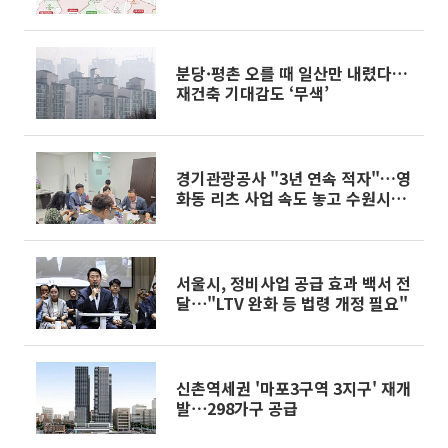
분당·평촌 오를 때 일산만 내렸다…
재건축 기대감도 ‘무색’
경기관광공사 "3년 연속 적자"…영
화동 리츠 사업 속도 놓고 수원시와
이견
서울시, 정비사업 공급 효과 백서 전
달⋯"LTV 완화 등 법령 개정 필요"
신촌역세권 '마포3구역 3지구' 재개
발⋯298가구 공급