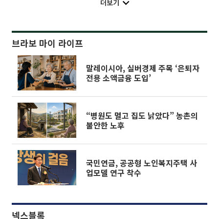
더보기
브라보 마이 라이프
말레이시아, 실버경제 주목 ‘은퇴자
전용 소액금융 도입’
“병원도 멀고 집도 낡았다” 농촌의
불안한 노후
국민연금, 공공형 노인복지주택 사
업모델 연구 착수
넥스블록