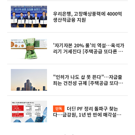
우리은행, 고창해상풍력에 4000억
생산적금융 지원
'자기자본 20% 룰'의 역설…옥석가
리기 거세진다 [주택공급 또다른 병
목 PF] ②
"인허가 나도 삽 못 뜬다"…자금줄
죄는 건전성 규제 [주택공급 또다른
병목 PF]①
더딘 PF 정리 돌파구 찾는
단독
다…금감원, 1년 반 만에 매각설명
회 재개