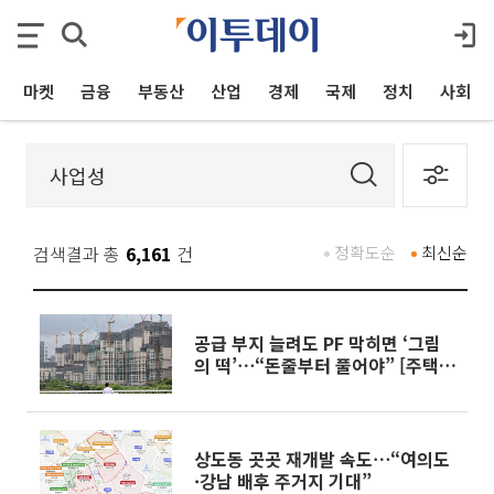
마켓
금융
부동산
산업
경제
국제
정치
사회
검색결과 총
6,161
건
정확도순
최신순
공급 부지 늘려도 PF 막히면 ‘그림
의 떡’⋯“돈줄부터 풀어야” [주택공
급 승부수의 조건]
상도동 곳곳 재개발 속도⋯“여의도
·강남 배후 주거지 기대”