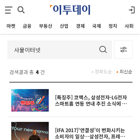
마켓
금융
부동산
산업
경제
국제
정치
사회
검색결과 총
4
건
정확도순
최신순
[특징주] 코맥스, 삼성전자-LG전자
스마트홈 연동 연내 추진 소식에 상
승세
[IFA 2017]‘연결성’이 변화시키는
소비자의 일상…삼성전자, 프레스