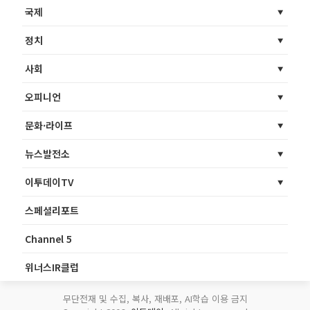
국제
정치
사회
오피니언
문화·라이프
뉴스발전소
이투데이TV
스페셜리포트
Channel 5
위너스IR클럽
무단전재 및 수집, 복사, 재배포, AI학습 이용 금지