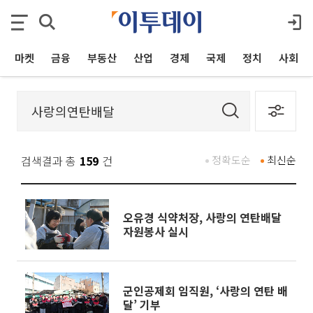
마켓
금융
부동산
산업
경제
국제
정치
사회
검색결과 총
159
건
정확도순
최신순
오유경 식약처장, 사랑의 연탄배달
자원봉사 실시
군인공제회 임직원, ‘사랑의 연탄 배
달’ 기부