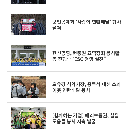
군인공제회 ‘사랑의 연탄배달’ 행사
펼쳐
한신공영, 현충원 묘역정화 봉사활
동 진행…“ESG 경영 실천”
오유경 식약처장, 종무식 대신 소외
이웃 연탄배달 봉사
[함께하는 기업] 메리츠증권, 실질
도움될 봉사 지속 발굴