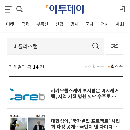
마켓
금융
부동산
산업
경제
국제
정치
사회
검색결과 총
14
건
정확도순
최신순
카카오헬스케어 투자받은 이지케어
텍, 지역 거점 병원 잇단 수주로 흑
전 순항
대한상의, '국가발전 프로젝트' 사업
화 과정 공개…국민이 낸 아이디어