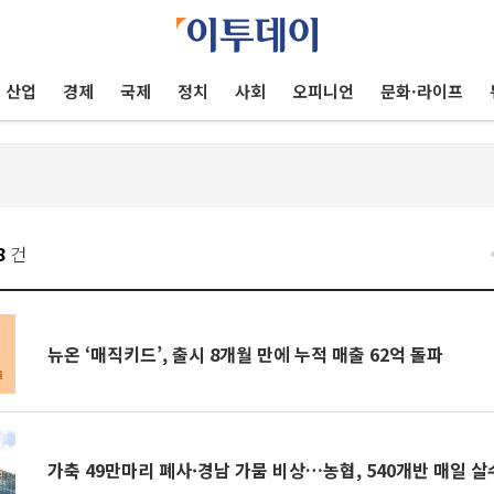
산업
경제
국제
정치
사회
오피니언
문화·라이프
8
건
뉴온 ‘매직키드’, 출시 8개월 만에 누적 매출 62억 돌파
가축 49만마리 폐사·경남 가뭄 비상…농협, 540개반 매일 살