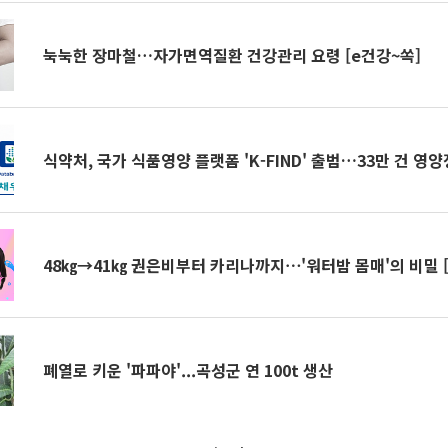
눅눅한 장마철…자가면역질환 건강관리 요령 [e건강~쏙]
식약처, 국가 식품영양 플랫폼 'K-FIND' 출범…33만 건 영
48㎏→41㎏ 권은비부터 카리나까지⋯'워터밤 몸매'의 비밀 
폐열로 키운 '파파야'...곡성군 연 100t 생산