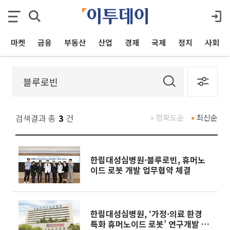
마켓
금융
부동산
산업
경제
국제
정치
사회
검색결과 총
3
건
정확도순
최신순
한림대성심병원·블루로빈, 휴머노
이드 로봇 개발 업무협약 체결
한림대성심병원, ‘가정·의료 환경
특화 휴머노이드 로봇’ 연구개발 착