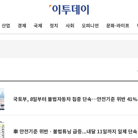
산업
경제
국제
정치
사회
오피니언
문화·라이프
건
국토부, 8일부터 불법자동차 집중 단속⋯안전기준 위반 41%
車 안전기준 위반ㆍ불법튜닝 급증...내달 11일까지 일제 단속