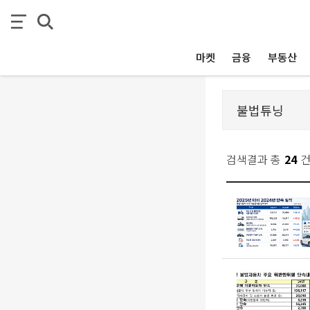
마켓
금융
부동산
검색결과 총
24