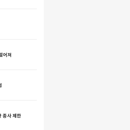
 떨어져
검
 종사 제한