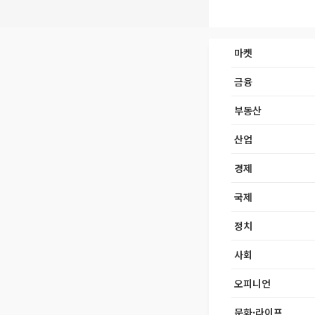
마켓
금융
부동산
산업
경제
국제
정치
사회
오피니언
문화·라이프