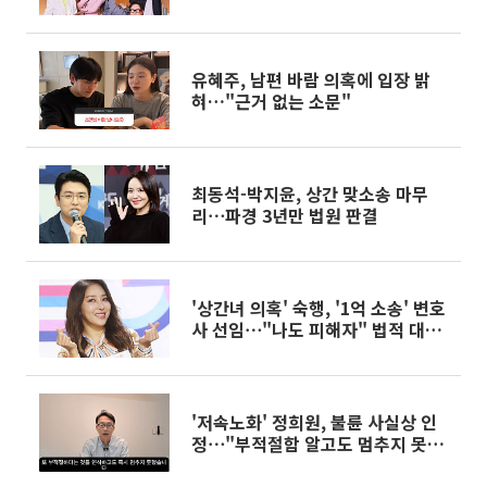
토"
유혜주, 남편 바람 의혹에 입장 밝
혀…"근거 없는 소문"
최동석-박지윤, 상간 맞소송 마무
리⋯파경 3년만 법원 판결
'상간녀 의혹' 숙행, '1억 소송' 변호
사 선임⋯"나도 피해자" 법적 대응
돌입
'저속노화' 정희원, 불륜 사실상 인
정⋯"부적절함 알고도 멈추지 못
해"