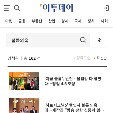
마켓
금융
부동산
산업
경제
국제
정치
사회
검색결과 총
102
건
정확도순
최신순
'지금 불륜', 반전ㆍ몰입감 다 잡았
다⋯평점 4.6 호평
'하트시그널5' 출연자 불륜 의혹
에⋯제작진 "방송 방향 신중히 검