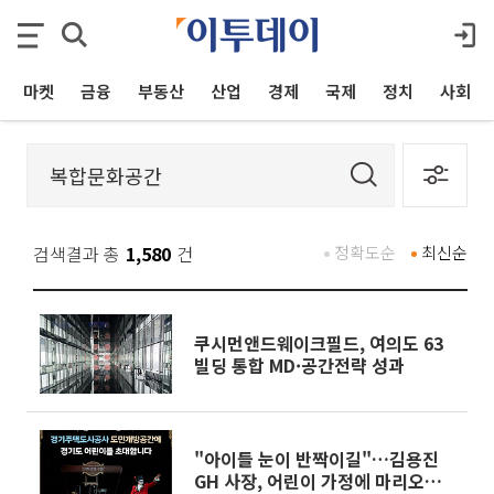
마켓
금융
부동산
산업
경제
국제
정치
사회
검색결과 총
1,580
건
정확도순
최신순
쿠시먼앤드웨이크필드, 여의도 63
빌딩 통합 MD·공간전략 성과
"아이들 눈이 반짝이길"…김용진
GH 사장, 어린이 가정에 마리오네