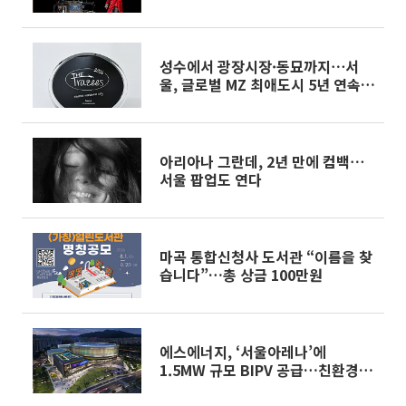
트 인형극 선물
성수에서 광장시장·동묘까지⋯서
울, 글로벌 MZ 최애도시 5년 연속 1
위 선정
아리아나 그란데, 2년 만에 컴백⋯
서울 팝업도 연다
마곡 통합신청사 도서관 “이름을 찾
습니다”…총 상금 100만원
에스에너지, ‘서울아레나’에
1.5MW 규모 BIPV 공급…친환경
랜드마크 구축 나선다