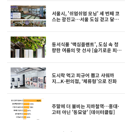
서울시, '쉬엄쉬엄 모닝' 세 번째 코
스는 광진교⋯서울 도심 걷고 달린
다
동서식품 ‘맥심플랜트’, 도심 속 청
량한 여름의 맛 선사 [슬기로운 피서
생활]
도시락 먹고 피규어 뽑고 샤워까
지...K-편의점, ‘체류형’으로 진화
주말에 더 붐비는 지하철역…홍대·
고터 아닌 '동묘앞' [데이터클립]