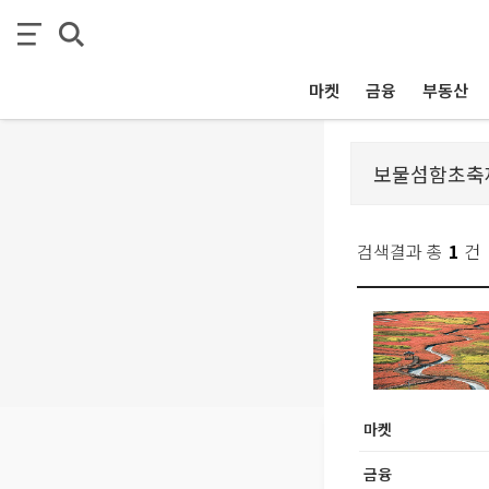
마켓
금융
부동산
검색결과 총
1
건
마켓
금융