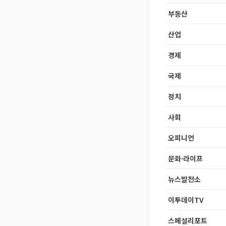
부동산
산업
경제
국제
정치
사회
오피니언
문화·라이프
뉴스발전소
이투데이TV
스페셜리포트