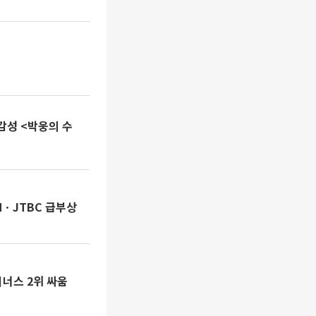
의 수
NㆍJTBC 급부상
너스 2위 싸움