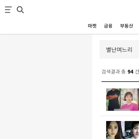
마켓
금융
부동산
검색결과 총
94