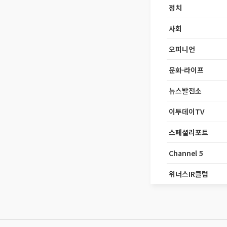
정치
사회
오피니언
문화·라이프
뉴스발전소
이투데이TV
스페셜리포트
Channel 5
위너스IR클럽