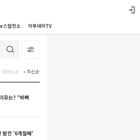
뉴스발전소
이투데이TV
정확도순
최신순
 이유는? “바빠
 발전 '6개월째'