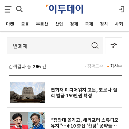
마켓
금융
부동산
산업
경제
국제
정치
사회
검색결과 총
286
건
정확도순
최신순
변희재 미디어워치 고문, 코로나 집
회 벌금 150만원 확정
“청와대 옮기고, 해리포터 스튜디오
유치”…4·10 총선 ‘황당’ 공약들