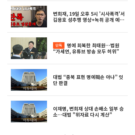
변희재, 19일 오후 5시 '시사폭격'서
김용호 성추행 영상+녹취 공개 예
고…어떤 언급할까?
명예 회복한 최태원…법원
단독
“가세연, 유튜브 방송 모두 허위”
대법 “종북 표현 명예훼손 아냐” 잇
단 판결
이재명, 변희재 상대 손배소 일부 승
소…대법 "위자료 다시 계산"