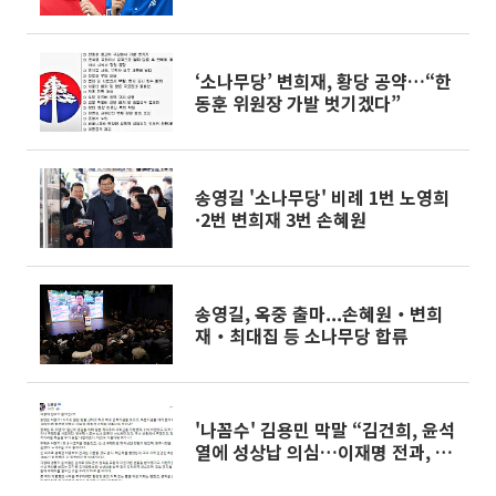
[이슈크래커]
‘소나무당’ 변희재, 황당 공약…“한
동훈 위원장 가발 벗기겠다”
송영길 '소나무당' 비례 1번 노영희
·2번 변희재 3번 손혜원
송영길, 옥중 출마...손혜원‧변희
재‧최대집 등 소나무당 합류
'나꼼수' 김용민 막말 “김건희, 윤석
열에 성상납 의심…이재명 전과, 왜
문제?”