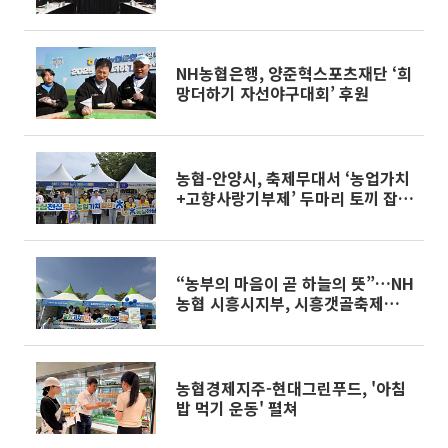
회 출범
NH농협은행, 양준혁스포츠재단 ‘희
망더하기 자선야구대회’ 후원
농협-안양시, 축제무대서 ‘농업가치
+고향사랑기부제’ 두마리 토끼 잡았
다
“농부의 마음이 곧 하늘의 뜻”…NH
농협 시흥시지부, 시흥갯골축제서
우리 쌀 소비촉진 캠페인
농협경제지주-현대그린푸드, '아침
밥 먹기 운동' 펼쳐