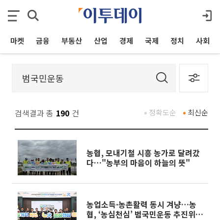
마켓
금융
부동산
산업
경제
국제
정치
사회
검색결과 총
190
건
정확도순
최신순
농협, 모내기철 시흥 농가로 달려갔
다…"농부의 마음이 하늘의 뜻"
농업소득·농촌활력 동시 겨냥…농
협, ‘농심천심’ 범국민운동 추진위원