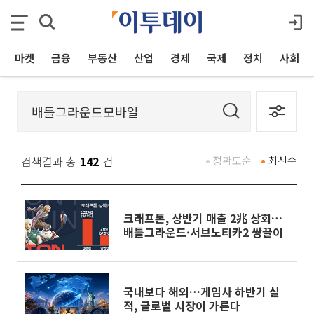
마켓
금융
부동산
산업
경제
국제
정치
사회
검색결과 총
142
건
정확도순
최신순
크래프톤, 상반기 매출 2兆 상회…
배틀그라운드·서브노티카2 쌍끌이
국내보다 해외…게임사 하반기 실
적, 글로벌 시장이 가른다