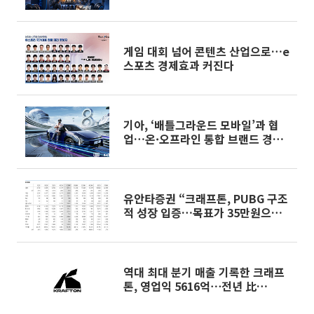
게임 대회 넘어 콘텐츠 산업으로…e
스포츠 경제효과 커진다
기아, ‘배틀그라운드 모바일’과 협
업…온·오프라인 통합 브랜드 경험
제공
유안타증권 “크래프톤, PUBG 구조
적 성장 입증…목표가 35만원으로
상향”
역대 최대 분기 매출 기록한 크래프
톤, 영업익 5616억⋯전년 比
23%↑