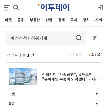
마켓
금융
부동산
산업
경제
국제
정치
사회
검색결과 총
1
건
정확도순
최신순
신청서엔 "가족공연", 유튜브엔
"윤어게인 목놓아 외치겠다"…자승
자박, 킨텍스 대관 취소
마켓
금융