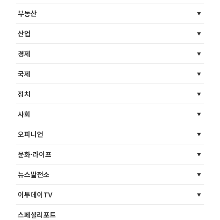
부동산
산업
경제
국제
정치
사회
오피니언
문화·라이프
뉴스발전소
이투데이TV
스페셜리포트