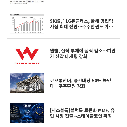
SK證, “LG유플러스, 올해 영업익
사상 최대 전망⋯주주환원도 기대
이상”
웹젠, 신작 부재에 실적 감소…하반
기 신작 마케팅 강화
코오롱인더, 중간배당 50% 높인
다…주주환원 강화
[넥스블록]블랙록 토큰화 MMF, 유
럽 시장 진출∙∙∙스테이블코인 확장