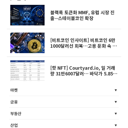
블랙록 토큰화 MMF, 유럽 시장 진
출∙∙∙스테이블코인 확장
[비트코인 인사이트] 비트코인 6만
1000달러선 회복…고용 둔화 속 변
동성 주시
[핫 NFT] Courtyard.io, 일 거래
량 31만6007달러… 바닥가 5.85달
러
마켓
금융
부동산
산업