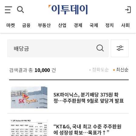
마켓
금융
부동산
산업
경제
국제
정치
사회
검색결과 총
10,000
건
정확도순
최신순
SK하이닉스, 분기배당 375원 확
정…주주환원책 9월로 앞당겨 발표
“KT&G, 국내 최고 수준 주주환원
에 성장성 확보…목표가↑”