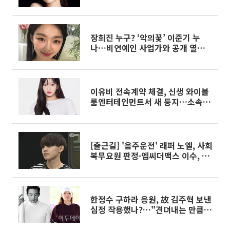
장희진 누구? ‘악의꽃’ 이준기 누
나…비연예인 사업가와 공개 열애까
지
이유비 전속계약 체결, 신생 와이블
룸엔터테인먼트서 새 둥지…소속사
"전폭적인 지원 아끼지 않겠다"
[출근길] '음주운전' 래퍼 노엘, 사회
복무요원 판정·엠씨더맥스 이수, 과
거 성 매수 재조명·봉준호 감독, 코
로나19 극복 캠페인 참여·한지우 득
녀·문지윤 사망 전 CF 온에어 등(연
예)
한정수 구하라 응원, 故 김주혁 보낸
심정 작용했나?…"견뎌내는 만큼
강해질 수 있다"