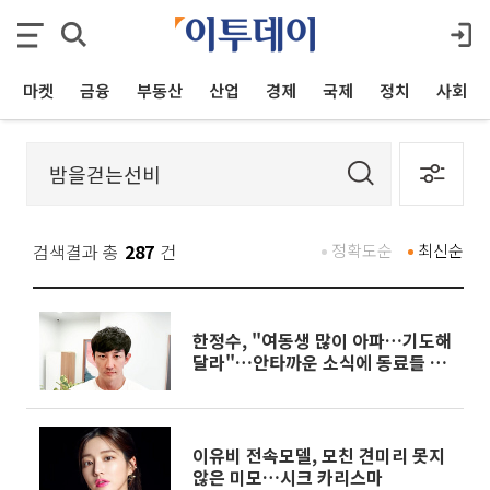
마켓
금융
부동산
산업
경제
국제
정치
사회
검색결과 총
287
건
정확도순
최신순
한정수, "여동생 많이 아파…기도해
달라"…안타까운 소식에 동료들 응
원
이유비 전속모델, 모친 견미리 못지
않은 미모…시크 카리스마