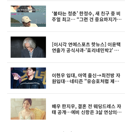
‘불타는 청춘’ 한정수, 새 친구 중 비
주얼 최고… “그런 건 중요하지가
않다”
[이시각 연예스포츠 핫뉴스] 이윤택
연출가 공식사과·'효리네민박2' 윤
아 눈물·정상수 음주사고·평창올림
픽 경기 일정 등
이현우 입대, 아역 출신→최전방 자
원입대…네티즌 "유승호처럼 제대
후 더 빛나길"
배우 한지우, 결혼 전 웨딩드레스 자
태 공개…예비 신랑은 3살 연상의
일반인