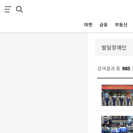
마켓
금융
부동산
검색결과 총
985