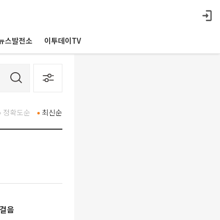
뉴스발전소
이투데이TV
정확도순
최신순
잰걸음